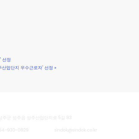
' 선정
성주산업단지 우수근로자' 선정
»
성주군 성주읍 성주산업단지로 5길 83
54-930-0829
E-MAIL
sindok@sindok.co.kr