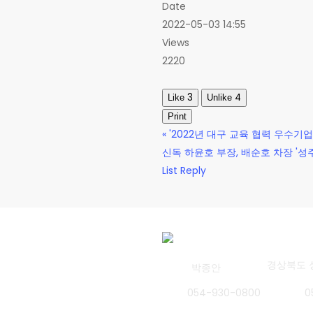
Date
2022-05-03 14:55
Views
2220
3
4
Like
Unlike
Print
«
'2022년 대구 교육 협력 우수기업
신독 하윤호 부장, 배순호 차장 '
List
Reply
주소
경상북도 
대표
박종안
TEL
054-930-0800
FAX
0