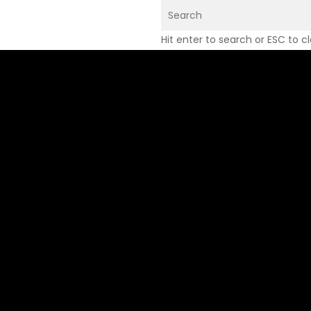
Skip
to
Hit enter to search or ESC to c
main
content