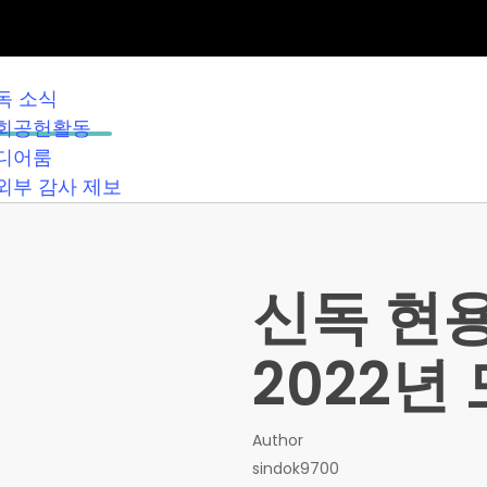
독 소식
회공헌활동
디어룸
외부 감사 제보
–
신독 현
2022년
Author
sindok9700